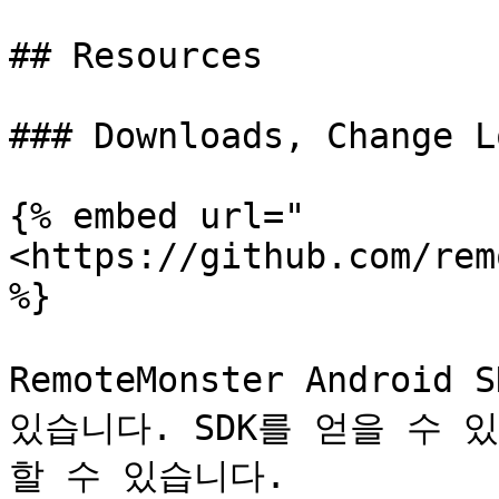
## Resources

### Downloads, Change L
{% embed url="
<https://github.com/rem
%}

RemoteMonster Androi
있습니다. SDK를 얻을 수 
할 수 있습니다.
