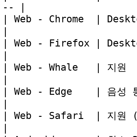
-- |

| Web - Chrome  | Desktop, A
|

| Web - Firefox | Desktop, A
|

| Web - Whale   | 지원                                 
|

| Web - Edge    | 음성 통신 지원              
|

| Web - Safari  | 지원 (11이상)              
|
