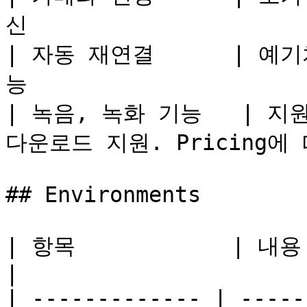
신                      
| 자동 재연결      | 
능                      
| 녹음, 녹화 기능   | 지원.
다운로드 지원. Pricing에 
## Environments

| 항목            | 내용                                 
|

| ------------- | -----