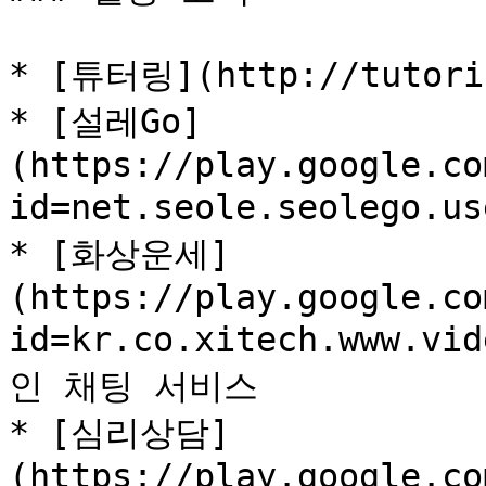
* [튜터링](http://tuto
* [설레Go]
(https://play.google.co
id=net.seole.seolego.
* [화상운세]
(https://play.google.co
id=kr.co.xitech.www.
인 채팅 서비스

* [심리상담]
(https://play.google.co