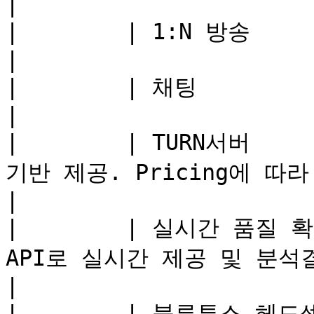
|

|        | 1:N 방송          | 지원                               
|

|        | 채팅              | 1:1만 Text 전송 지
|

|        | TURN서버   
기반 제공. Pricing에 따라 차별화                 
|

|        | 실시간 품질 
API로 실시간 제공 및 분석결과 제공                   
|

|        | 블루투스 헤드셋        | 지원                         