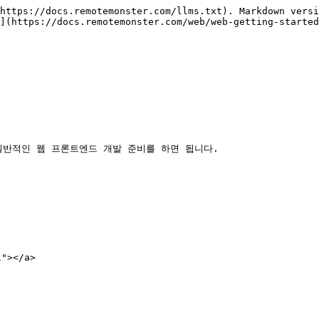
https://docs.remotemonster.com/llms.txt). Markdown versi
](https://docs.remotemonster.com/web/web-getting-started
 일반적인 웹 프론트엔드 개발 준비를 하면 됩니다.

"></a>
