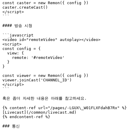
const caster = new Remon({ config })

caster.createCast()

</script>

```

#### 방송 시청

```javascript

<video id="remoteVideo" autoplay></video>

<script>

const config = {

  view: {

    remote: '#remoteVideo'

  }

}

const viewer = new Remon({ config })

viewer.joinCast('CHANNEL_ID')

</script>

```

혹은 좀더 자세한 내용은 아래를 참고하세요.

{% content-ref url="/pages/-LGUX\_W01FLXFdahB7Rx" %}

[Livecast](/common/livecast.md)

{% endcontent-ref %}

### 통신
