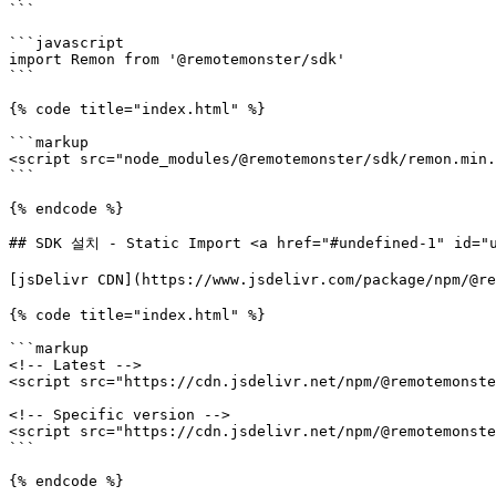
```

```javascript

import Remon from '@remotemonster/sdk'

```

{% code title="index.html" %}

```markup

<script src="node_modules/@remotemonster/sdk/remon.min.
```

{% endcode %}

## SDK 설치 - Static Import <a href="#undefined-1" id="u
[jsDelivr CDN](https://www.jsdelivr.com/package/n
{% code title="index.html" %}

```markup

<!-- Latest -->

<script src="https://cdn.jsdelivr.net/npm/@remotemonste
<!-- Specific version -->

<script src="https://cdn.jsdelivr.net/npm/@remotemonste
```

{% endcode %}
