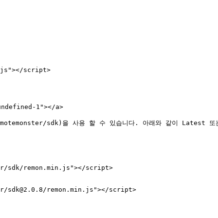
js"></script>

ndefined-1"></a>

pm/@remotemonster/sdk)을 사용 할 수 있습니다. 아래와 같이 Latest 
r/sdk/remon.min.js"></script>

r/sdk@2.0.8/remon.min.js"></script>
